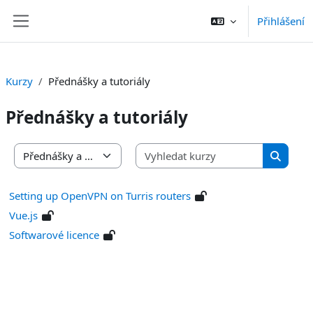
Přejít k hlavnímu obsahu
Přihlášení
Boční panel
Kurzy
Přednášky a tutoriály
Přednášky a tutoriály
Vyhledat 
Kategorie kurzů
Vyhleda
Setting up OpenVPN on Turris routers
Vue.js
Softwarové licence