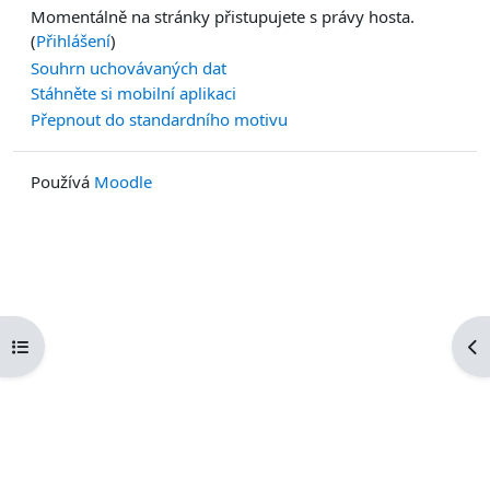
Momentálně na stránky přistupujete s právy hosta.
(
Přihlášení
)
Souhrn uchovávaných dat
Stáhněte si mobilní aplikaci
Přepnout do standardního motivu
Používá
Moodle
Otevřít indexu kurzu
Ote