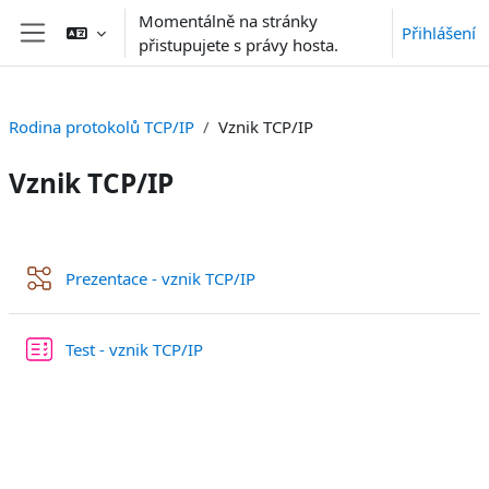
Přejít k hlavnímu obsahu
Momentálně na stránky
Přihlášení
přistupujete s právy hosta.
Boční panel
Rodina protokolů TCP/IP
Vznik TCP/IP
Vznik TCP/IP
Osnova sekce
Přednáška
Prezentace - vznik TCP/IP
Test - vznik TCP/IP