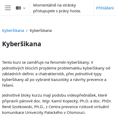
Přejít k hlavnímu obsahu
Momentálně na stránky
Přihlášení
přistupujete s právy hosta.
Boční panel
Kyberšikana
Kyberšikana
Kyberšikana
Osnova sekce
Tento kurz se zaměřuje na fenomén kyberšikany. V
jednotlivých blocích projdeme problematiku kyberšikany od
základních definic a chatrakteristik, přes jednotlivé typy
kyberšikany až po vybrané kazuistiky a návrhy prevence a
řešení.
Jednotlivé bloky kurzu mají podobu videopřednášek, které
připravili pánové doc. Mgr. Kamil Kopecký, Ph.D. a doc. PhDr.
René Szotkowski, Ph.D., z Centra prevence rizikové virtuální
komunikace Univerzity Palackého v Olomouci.