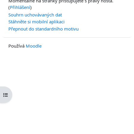
Momentálně na stránky přistupujete s právy hosta.
(
Přihlášení
)
Souhrn uchovávaných dat
Stáhněte si mobilní aplikaci
Přepnout do standardního motivu
Používá
Moodle
Otevřít indexu kurzu