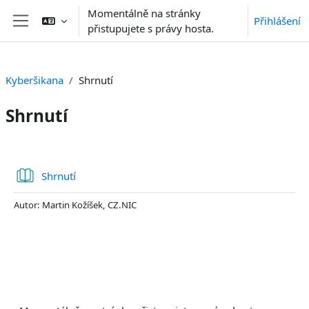
Přejít k hlavnímu obsahu
Momentálně na stránky
Přihlášení
přistupujete s právy hosta.
Boční panel
Kyberšikana
Shrnutí
Shrnutí
Osnova sekce
Kniha
Shrnutí
Autor: Martin Kožíšek, CZ.NIC