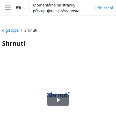
Přejít k hlavnímu obsahu
Momentálně na stránky
Přihlášení
přistupujete s právy hosta.
Boční panel
digistopa
Shrnutí
Shrnutí
Osnova sekce
Přehrát