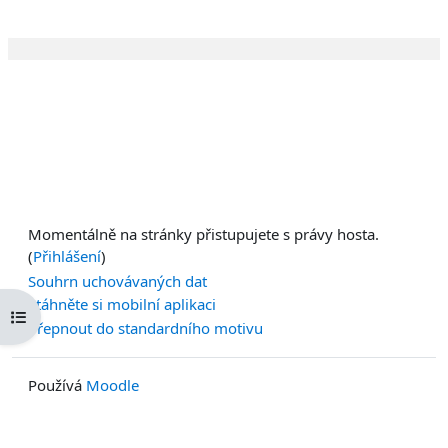
video
Momentálně na stránky přistupujete s právy hosta.
(
Přihlášení
)
Souhrn uchovávaných dat
Stáhněte si mobilní aplikaci
Otevřít indexu kurzu
Přepnout do standardního motivu
Používá
Moodle