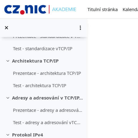
Přejít k hlavnímu obsahu
Titulní stránka
Kalend
Test - vznik TCP/IP
Standardizace v TCP/IP
Sbalit
Prezentace - standardizace v TCP/IP
Test - standardizace vTCP/IP
Architektura TCP/IP
Sbalit
Prezentace - architektura TCP/IP
Test - architektura TCP/IP
Adresy a adresování v TCP/IP, IP adresy verze 4
Sbalit
Prezentace - adresy a adresování v TCP/IP
Test - adresy a adresování vTCP/IP
Protokol IPv4
Sbalit