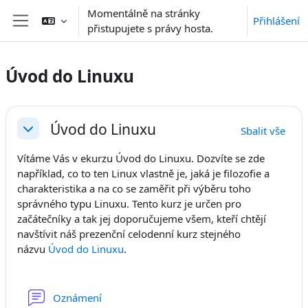
Přejít k hlavnímu obsahu
Momentálně na stránky
Přihlášení
přistupujete s právy hosta.
Boční panel
Úvod do Linuxu
Osnova sekce
Úvod do Linuxu
Sbalit vše
Sbalit
Vítáme Vás v ekurzu Úvod do Linuxu. Dozvíte se zde
například, co to ten Linux vlastně je, jaká je filozofie a
charakteristika a na co se zaměřit při výběru toho
správného typu Linuxu. Tento kurz je určen pro
začátečníky a tak jej doporučujeme všem, kteří chtějí
navštívit náš prezenční celodenní kurz stejného
názvu
Úvod do Linuxu
.
Fórum
Oznámení