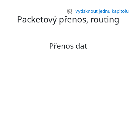
Přejít k hlavnímu obsahu
Vytisknout jednu kapitolu
Packetový přenos, routing
Přenos dat