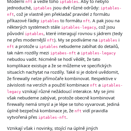
Moderní
a vedle toho
. Aby to nebylo
nft
iptables
jednoduché,
jsou dvě různé odrůdy:
iptables
iptables-
, což je vlastně jen překladač pravidel z formátu
nft
příkazové řádky
to formátu
. A pak jsou na
iptables
nft
některých systémech stále
, což jsou
iptables-legacy
původní
, které interagují rovnou s jádrem (tedy
iptables
ne přes modernější
). My se podíváme na
i
nft
iptables
a protože u
nebudeme zabíhat do detailů,
nft
iptables
tak nám rozdíly mezi
a
iptabes-nft
iptables-legacy
nebudou vadit. Nicméně se hodí vědět, že tato
komplikace existuje a že se můžeme ve specifických
situacích nachytat na rozdíly. Také si je dobré uvědomit,
že firewally nelze přímočaře kombinovat. Respektive v
závislosti na verzích a použití kombinace
a
nft
iptables-
vznikají různé nežádoucí interakce. My se jimi
legacy
však nebudeme zabývat, protože obecně kombinovat
firewally nemá smysl a je lépe se toho vyvarovat. Jediná
úplně bezpečná kombinace je, že
vidí pravidla
nft
vytvořená přes
.
iptables-nft
Vznikají však i novinky, stojící na úplně jiných