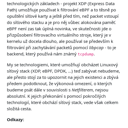
technologických základech - projekt XDP (Express Data
Path) umožňuje používat k filtrování eBPF a to těsně po
opuštění síťové karty a ještě před tím, než packet vstoupí
do síťového stacku a je pro něj vůbec alokována paměť.
eBPF není zas tak úplná novinka, ve skutečnosti jde o
přizpůsobení filtrovacího virtuálního stroje, který je v
kernelu už docela dlouho, ale používal se především k
filtrování při zachytávání packetů pomocí
libpcap
- to je
backend, který používá nám známý
.
tcpdump
My se technologiemi, které umožňují obcházet Linuxový
síťový stack (XDP, eBPF, DPDK, ...) teď zabývat nebudeme,
ale přesto stojí za to upozornit na jejich existenci a zbývá
předem podotknout, že výkonová omezení, o kterých
budeme psát dále v souvislosti s
Netfilterem
, nejsou
absolutní. K jejich překonání s pomocí pokročilých
technologií, které obchází síťový stack, vede však celkem
složitá cesta.
Odkazy: