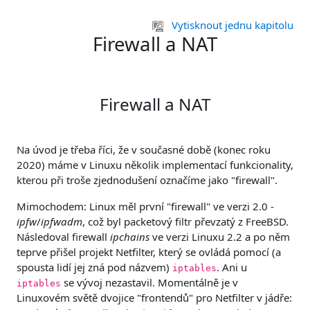
Přejít k hlavnímu obsahu
Vytisknout jednu kapitolu
Firewall a NAT
Firewall a NAT
Na úvod je třeba říci, že v současné době (konec roku
2020) máme v Linuxu několik implementací funkcionality,
kterou při troše zjednodušení označíme jako "firewall".
Mimochodem: Linux měl první "firewall" ve verzi 2.0 -
ipfw
/
ipfwadm
, což byl packetový filtr převzatý z FreeBSD.
Následoval firewall
ipchains
ve verzi Linuxu 2.2 a po něm
teprve přišel projekt Netfilter, který se ovládá pomocí (a
spousta lidí jej zná pod názvem)
. Ani u
iptables
se vývoj nezastavil. Momentálně je v
iptables
Linuxovém světě dvojice "frontendů" pro Netfilter v jádře: