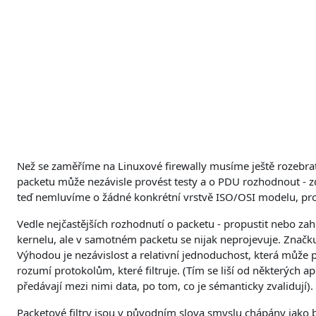
Přejít k hlavnímu obsahu
Než se zaměříme na Linuxové firewally musíme ještě rozebrat 
packetu může nezávisle provést testy a o PDU rozhodnout - zd
teď nemluvíme o žádné konkrétní vrstvě ISO/OSI modelu, pro
Vedle nejčastějších rozhodnutí o packetu - propustit nebo za
kernelu, ale v samotném packetu se nijak neprojevuje. Znač
Výhodou je nezávislost a relativní jednoduchost, která může
rozumí protokolům, které filtruje. (Tím se liší od některých a
předávají mezi nimi data, po tom, co je sémanticky zvalidují).
Packetové filtry jsou v původním slova smyslu chápány jako