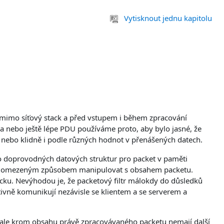
Vytisknout jednu kapitolu
jí mimo síťový stack a před vstupem i během zpracování
 a nebo ještě lépe PDU používáme proto, aby bylo jasné, že
 nebo klidně i podle různých hodnot v přenášených datech.
 do doprovodných datových struktur pro packet v paměti
konce omezeným způsobem manipulovat s obsahem packetu.
acku. Nevýhodou je, že packetový filtr málokdy do důsledků
ektivně komunikují nezávisle se klientem a se serverem a
, ale krom obsahu právě zpracovávaného packetu nemají další