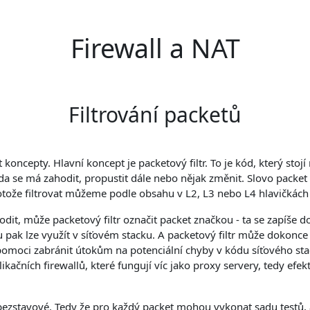
Firewall a NAT
Filtrování packetů
koncepty. Hlavní koncept je packetový filtr. To je kód, který sto
a se má zahodit, propustit dále nebo nějak změnit. Slovo packet
tože filtrovat můžeme podle obsahu v L2, L3 nebo L4 hlavičkách
hodit, může packetový filtr označit packet značkou - ta se zapíše
ku pak lze využít v síťovém stacku. A packetový filtr může do
 pomoci zabránit útokům na potenciální chyby v kódu síťového st
plikačních firewallů, které fungují víc jako proxy servery, tedy ef
 bezstavové. Tedy že pro každý packet mohou vykonat sadu testů