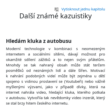
Přejít k hlavnímu obsahu
Vytisknout jednu kapitolu
Další známé kazuistiky
Hledám kluka z autobusu
Moderní technologie v kombinaci s neomezeným
internetem a sociálními sítěmi, dávají možnost pro
okamžité sdílení zážitků a to nejen svým přátelům.
Mnohdy se tak nahraný obsah může stát terčem
posměšků od neznámých lidí a dále šířen. Motivací
k nahrání podobných videí může být zejména u dětí
spojeno s vidinou proslavení se (Youtubeři) nebo vážně
myšlenými výzvami, jako v případě dívky, která na
internet nahrála video, hledající kluka, kterého potkala
v autobusu. Vytvořila tak nevědomky video inzerát, který
se stal brzy hitem českého internetu.