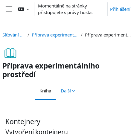
Přejít k hlavnímu obsahu
Momentálně na stránky
Přihlášení
přistupujete s právy hosta.
Boční panel
Síťování v Linuxu
Příprava experimentálního prostředí
Příprava experimentálního prostředí
Příprava experimentálního
prostředí
Kniha
Další
Požadavky na absolvování
Kontejnery
Vytvoření kontejneru