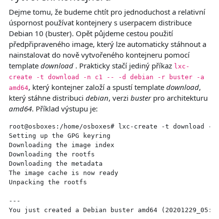
Dejme tomu, že budeme chtít pro jednoduchost a relativní
úspornost používat kontejnery s userpacem distribuce
Debian 10 (buster). Opět půjdeme cestou použití
předpřipraveného image, který lze automaticky stáhnout a
nainstalovat do nově vytvořeného kontejneru pomocí
template
download
. Prakticky stačí jediný příkaz
lxc-
create -t download -n c1 -- -d debian -r buster -a
, který kontejner založí a spustí template
download
,
amd64
který stáhne distribuci
debian
, verzi
buster
pro architekturu
amd64
. Příklad výstupu je:
root@osboxes:/home/osboxes# lxc-create -t download -n 
Setting up the GPG keyring

Downloading the image index

Downloading the rootfs

Downloading the metadata

The image cache is now ready

Unpacking the rootfs

---

You just created a Debian buster amd64 (20201229_05:24