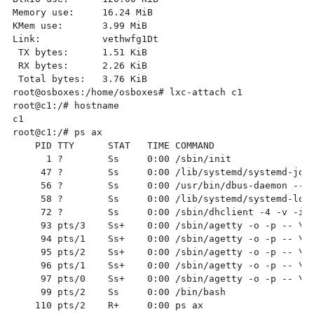
Memory use:     16.24 MiB

KMem use:       3.99 MiB

Link:           vethwfg1Dt

 TX bytes:      1.51 KiB

 RX bytes:      2.26 KiB

 Total bytes:   3.76 KiB

root@osboxes:/home/osboxes# lxc-attach c1

root@c1:/# hostname

c1

root@c1:/# ps ax

    PID TTY      STAT   TIME COMMAND

      1 ?        Ss     0:00 /sbin/init

     47 ?        Ss     0:00 /lib/systemd/systemd-jour
     56 ?        Ss     0:00 /usr/bin/dbus-daemon --sy
     58 ?        Ss     0:00 /lib/systemd/systemd-logi
     72 ?        Ss     0:00 /sbin/dhclient -4 -v -i -
     93 pts/3    Ss+    0:00 /sbin/agetty -o -p -- \u 
     94 pts/1    Ss+    0:00 /sbin/agetty -o -p -- \u 
     95 pts/2    Ss+    0:00 /sbin/agetty -o -p -- \u 
     96 pts/1    Ss+    0:00 /sbin/agetty -o -p -- \u 
     97 pts/0    Ss+    0:00 /sbin/agetty -o -p -- \u 
     99 pts/2    Ss     0:00 /bin/bash
