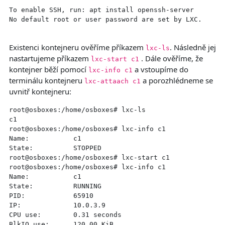
To enable SSH, run: apt install openssh-server

No default root or user password are set by LXC.

Existenci kontejneru ověříme příkazem
. Následně jej
lxc-ls
nastartujeme příkazem
. Dále ověříme, že
lxc-start c1
kontejner běží pomocí
a vstoupíme do
lxc-info c1
terminálu kontejneru
a porozhlédneme se
lxc-attaach c1
uvnitř kontejneru:
root@osboxes:/home/osboxes# lxc-ls

c1   

root@osboxes:/home/osboxes# lxc-info c1

Name:           c1

State:          STOPPED

root@osboxes:/home/osboxes# lxc-start c1

root@osboxes:/home/osboxes# lxc-info c1

Name:           c1

State:          RUNNING

PID:            65910

IP:             10.0.3.9

CPU use:        0.31 seconds

BlkIO use:      120.00 KiB
