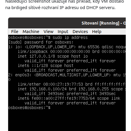
Následující screenshot ukazuje náš příklad, kdy VM dostalo
na brdiged síťové rozhraní IP adresu od DHCP serveru.