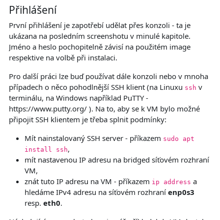
Přihlášení
První přihlášení je zapotřebí udělat přes konzoli - ta je
ukázana na posledním screenshotu v minulé kapitole.
Jméno a heslo pochopitelně závisí na použitém image
respektive na volbě při instalaci.
Pro další práci lze buď používat dále konzoli nebo v mnoha
případech o něco pohodlnější SSH klient (na Linuxu
v
ssh
terminálu, na Windows například PuTTY -
https://www.putty.org/ ). Na to, aby se k VM bylo možné
připojit SSH klientem je třeba splnit podmínky:
Mít nainstalovaný SSH server - příkazem
sudo apt
,
install ssh
mít nastavenou IP adresu na bridged síťovém rozhraní
VM,
znát tuto IP adresu na VM - příkazem
a
ip address
hledáme IPv4 adresu na síťovém rozhraní
enp0s3
resp.
eth0
.