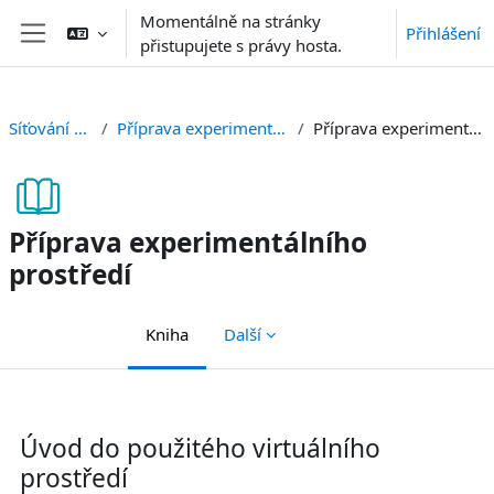
Přejít k hlavnímu obsahu
Momentálně na stránky
Přihlášení
přistupujete s právy hosta.
Boční panel
Síťování v Linuxu
Příprava experimentálního prostředí
Příprava experimentálního prostředí
Příprava experimentálního
prostředí
Kniha
Další
Požadavky na absolvování
Úvod do použitého virtuálního
prostředí