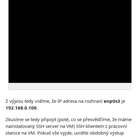
Z výpisu tedy vidíme, že IP adresa na rozhraní
enp0s3
je
192.168.0.100
.
Zkusíme se tedy připojit (poté, co se přesvědčíme, že máme
nainstalovaný SSH server na VM) SSH klientem z pracovní
stanice na VM. Pokud vše vyjde, uvidíte obdobný výstup