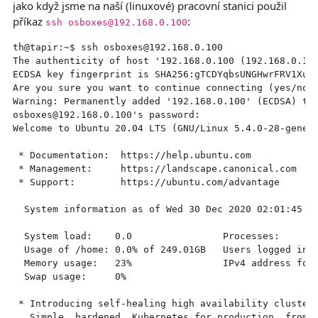
jako když jsme na naší (linuxové) pracovní stanici použil
příkaz
:
ssh osboxes@192.168.0.100
th@tapir:~$ ssh osboxes@192.168.0.100

The authenticity of host '192.168.0.100 (192.168.0.100
ECDSA key fingerprint is SHA256:gTCDYqbsUNGHwrFRV1XuiF
Are you sure you want to continue connecting (yes/no/[
Warning: Permanently added '192.168.0.100' (ECDSA) to 
osboxes@192.168.0.100's password: 

Welcome to Ubuntu 20.04 LTS (GNU/Linux 5.4.0-28-generi
 * Documentation:  https://help.ubuntu.com

 * Management:     https://landscape.canonical.com

 * Support:        https://ubuntu.com/advantage

  System information as of Wed 30 Dec 2020 02:01:45 AM
  System load:    0.0                Processes:       
  Usage of /home: 0.0% of 249.01GB   Users logged in: 
  Memory usage:   23%                IPv4 address for 
  Swap usage:     0%

 * Introducing self-healing high availability clusters
   Simple, hardened, Kubernetes for production, from R