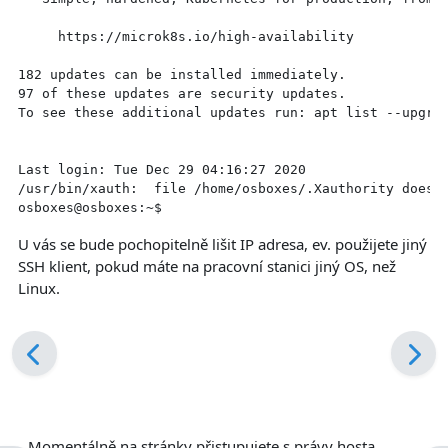
     https://microk8s.io/high-availability

182 updates can be installed immediately.

97 of these updates are security updates.

To see these additional updates run: apt list --upgrad
Last login: Tue Dec 29 04:16:27 2020

/usr/bin/xauth:  file /home/osboxes/.Xauthority does n
U vás se bude pochopitelně lišit IP adresa, ev. použijete jiný
SSH klient, pokud máte na pracovní stanici jiný OS, než
Linux.
Momentálně na stránky přistupujete s právy hosta.