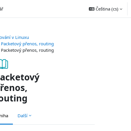
ář
Čeština ‎(cs)‎
ťování v Linuxu
Packetový přenos, routing
Packetový přenos, routing
acketový
řenos,
outing
niha
Další