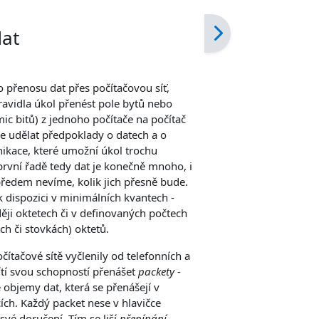
solvování
dat
 přenosu dat přes počítačovou síť,
ravidla úkol přenést pole bytů nebo
ic bitů) z jednoho počítače na počítač
se udělat předpoklady o datech a o
kace, které umožní úkol trochu
první řadě tedy dat je konečně mnoho, i
edem nevíme, kolik jich přesně bude.
k dispozici v minimálních kvantech -
ěji oktetech či v definovaných počtech
ch či stovkách) oktetů.
očítačové sítě vyčlenily od telefonních a
ítí svou schopností přenášet
packety
-
é objemy dat, která se přenášejí v
ích. Každý packet nese v hlavičce
 své doručení. Tím se liší
přepínání