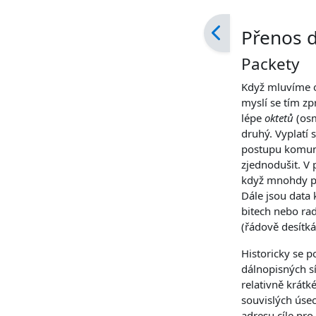
Požadavky na ab
Přenos 
Packety
Když mluvíme o
myslí se tím zp
lépe
oktetů
(osm
druhý. Vyplatí 
postupu komuni
zjednodušit. V 
když mnohdy př
Dále jsou data 
bitech nebo rad
(řádově desítká
Historicky se p
dálnopisných s
relativně krátk
souvislých úsec
adresu cíle pro