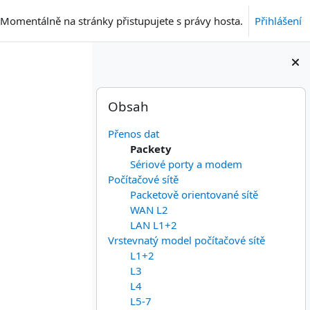
Momentálně na stránky přistupujete s právy hosta.
Přihlášení
Bloky
Přeskočit: Obsah
Obsah
Přenos dat
Packety
Sériové porty a modem
Počítačové sítě
Packetově orientované sítě
WAN L2
LAN L1+2
Vrstevnatý model počítačové sítě
L1+2
L3
L4
L5-7