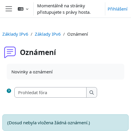
Přejít k hlavnímu obsahu
Momentálně na stránky
Přihlášení
přistupujete s právy hosta.
Boční panel
Základy IPv6
Základy IPv6
Oznámení
Oznámení
Požadavky na absolvování
Novinky a oznámení
Prohledat fóra
Prohledat fóra
(Dosud nebyla vložena žádná oznámení.)