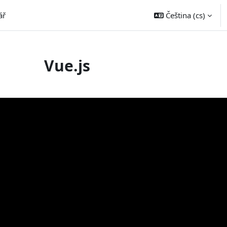
ář
Čeština ‎(cs)‎
Vue.js
vky na absolvování