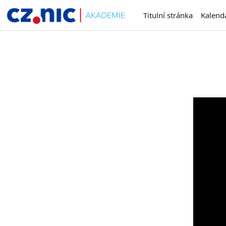
Přejít k hlavnímu obsahu
Titulní stránka
Kalend
Požada