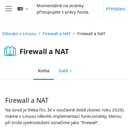
Přejít k hlavnímu obsahu
Momentálně na stránky
Přihlášení
přistupujete s právy hosta.
Boční panel
Síťování v Linuxu
Firewall a NAT
Firewall a NAT
Firewall a NAT
Kniha
Další
Požadavky na absolvování
Firewall a NAT
Na úvod je třeba říci, že v současné době (konec roku 2020)
máme v Linuxu několik implementací funkcionality, kterou
při troše zjednodušení označíme jako "firewall".