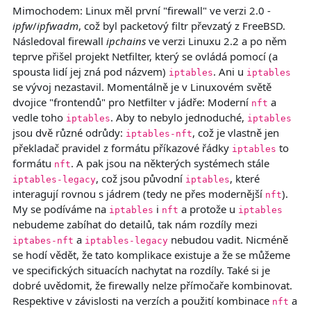
Mimochodem: Linux měl první "firewall" ve verzi 2.0 -
ipfw
/
ipfwadm
, což byl packetový filtr převzatý z FreeBSD.
Následoval firewall
ipchains
ve verzi Linuxu 2.2 a po něm
teprve přišel projekt Netfilter, který se ovládá pomocí (a
spousta lidí jej zná pod názvem)
. Ani u
iptables
iptables
se vývoj nezastavil. Momentálně je v Linuxovém světě
dvojice "frontendů" pro Netfilter v jádře: Moderní
a
nft
vedle toho
. Aby to nebylo jednoduché,
iptables
iptables
jsou dvě různé odrůdy:
, což je vlastně jen
iptables-nft
překladač pravidel z formátu příkazové řádky
to
iptables
formátu
. A pak jsou na některých systémech stále
nft
, což jsou původní
, které
iptables-legacy
iptables
interagují rovnou s jádrem (tedy ne přes modernější
).
nft
My se podíváme na
i
a protože u
iptables
nft
iptables
nebudeme zabíhat do detailů, tak nám rozdíly mezi
a
nebudou vadit. Nicméně
iptabes-nft
iptables-legacy
se hodí vědět, že tato komplikace existuje a že se můžeme
ve specifických situacích nachytat na rozdíly. Také si je
dobré uvědomit, že firewally nelze přímočaře kombinovat.
Respektive v závislosti na verzích a použití kombinace
a
nft