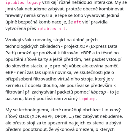
vznikají různé nežádoucí interakce. My se
iptables-legacy
jimi však nebudeme zabývat, protože obecně kombinovat
firewally nemá smysl a je lépe se toho vyvarovat. Jediná
úplně bezpečná kombinace je, že
vidí pravidla
nft
vytvořená přes
.
iptables-nft
Vznikají však i novinky, stojící na úplně jiných
technologických základech - projekt XDP (Express Data
Path) umožňuje používat k filtrování eBPF a to těsně po
opuštění síťové karty a ještě před tím, než packet vstoupí
do síťového stacku a je pro něj vůbec alokována paměť.
eBPF není zas tak úplná novinka, ve skutečnosti jde o
přizpůsobení filtrovacího virtuálního stroje, který je v
kernelu už docela dlouho, ale používal se především k
filtrování při zachytávání packetů pomocí
libpcap
- to je
backend, který používá nám známý
.
tcpdump
My se technologiemi, které umožňují obcházet Linuxový
síťový stack (XDP, eBPF, DPDK, ...) teď zabývat nebudeme,
ale přesto stojí za to upozornit na jejich existenci a zbývá
předem podotknout, že výkonová omezení, o kterých