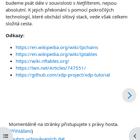
budeme psát dále v souvislosti s
Netfilterem
, nejsou
absolutní. K jejich překonání s pomocí pokročilých
technologií, které obchází síťový stack, vede však celkem
složitá cesta.
Odkazy:
https://en.wikipedia.org/wiki/Ipchains
https://en.wikipedia.org/wiki/Iptables
https://wiki.nftables.org/
https://lwn.net/Articles/747551/
https://github.com/xdp-project/xdp-tutorial
Momentálně na stránky přistupujete s právy hosta.
(
Přihlášení
)
Otevřít indexu kurzu
Ote
Souhrn uchovávaných dat