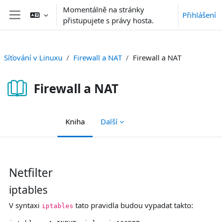
Přejít k hlavnímu obsahu
Momentálně na stránky
Přihlášení
přistupujete s právy hosta.
Boční panel
Síťování v Linuxu
Firewall a NAT
Firewall a NAT
Firewall a NAT
Kniha
Další
Požadavky na absolvování
Netfilter
iptables
V syntaxi
tato pravidla budou vypadat takto:
iptables