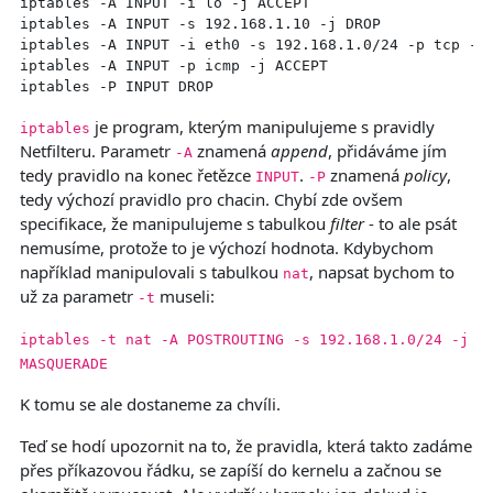
iptables -A INPUT -i lo -j ACCEPT

iptables -A INPUT -s 192.168.1.10 -j DROP

iptables -A INPUT -i eth0 -s 192.168.1.0/24 -p tcp --m
iptables -A INPUT -p icmp -j ACCEPT

je program, kterým manipulujeme s pravidly
iptables
Netfilteru. Parametr
znamená
append
, přidáváme jím
-A
tedy pravidlo na konec řetězce
.
znamená
policy
,
INPUT
-P
tedy výchozí pravidlo pro chacin. Chybí zde ovšem
specifikace, že manipulujeme s tabulkou
filter
- to ale psát
nemusíme, protože to je výchozí hodnota. Kdybychom
například manipulovali s tabulkou
, napsat bychom to
nat
už za parametr
museli:
-t
iptables -t nat -A POSTROUTING -s 192.168.1.0/24 -j
MASQUERADE
K tomu se ale dostaneme za chvíli.
Teď se hodí upozornit na to, že pravidla, která takto zadáme
přes příkazovou řádku, se zapíší do kernelu a začnou se