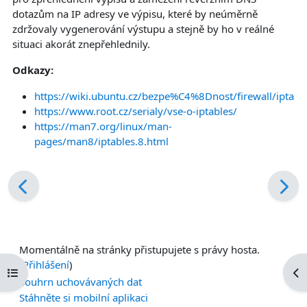
dotazům na IP adresy ve výpisu, které by neúměrně
zdržovaly vygenerování výstupu a stejně by ho v reálné
situaci akorát znepřehlednily.
Odkazy:
https://wiki.ubuntu.cz/bezpe%C4%8Dnost/firewall/iptabl
https://www.root.cz/serialy/vse-o-iptables/
https://man7.org/linux/man-
pages/man8/iptables.8.html
Momentálně na stránky přistupujete s právy hosta.
(
Přihlášení
)
Otevřít indexu kurzu
Ote
Souhrn uchovávaných dat
Stáhněte si mobilní aplikaci