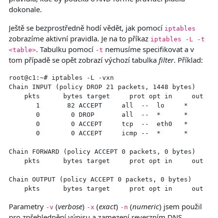
dokonale.
Ještě se bezprostředně hodí vědět, jak pomocí
iptables
zobrazíme aktivní pravidla. Je na to příkaz
iptables -L -t
. Tabulku pomocí
nemusíme specifikovat a v
<table>
-t
tom případě se opět zobrazí výchozí tabulka
filter
. Příklad:
root@c1:~# iptables -L -vxn

Chain INPUT (policy DROP 21 packets, 1448 bytes)

    pkts      bytes target     prot opt in     out    
       1       82 ACCEPT     all  --  lo     *       0
       0        0 DROP       all  --  *      *       1
       0        0 ACCEPT     tcp  --  eth0   *       1
       0        0 ACCEPT     icmp --  *      *       0
Chain FORWARD (policy ACCEPT 0 packets, 0 bytes)

    pkts      bytes target     prot opt in     out    
Chain OUTPUT (policy ACCEPT 0 packets, 0 bytes)

Parametry
(
verbose
)
(
exact
)
(
numeric
) jsem použil
-v
-x
-n
pro zpřehlednění výpisu a zamezení reverzním DNS