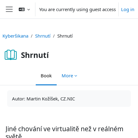
Skip to main content
You are currently using guest access
Log in
Side panel
Kyberšikana
Shrnutí
Shrnutí
Shrnutí
Book
More
Completion requirements
Autor: Martin Kožíšek, CZ.NIC
Jiné chování ve virtualitě než v reálném
světě