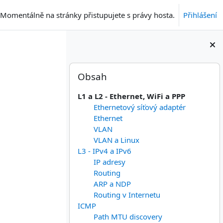
Momentálně na stránky přistupujete s právy hosta.
Přihlášení
Bloky
Přeskočit: Obsah
Obsah
L1 a L2 - Ethernet, WiFi a PPP
Ethernetový síťový adaptér
Ethernet
VLAN
VLAN a Linux
L3 - IPv4 a IPv6
IP adresy
Routing
ARP a NDP
Routing v Internetu
ICMP
Path MTU discovery