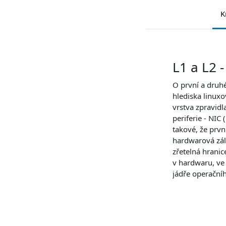
K
Požadavky na ab
L1 a L2 
O první a druh
hlediska linuxo
vrstva zpravidl
periferie - NIC 
takové, že první
hardwarová zál
zřetelná hranic
v hardwaru, ve 
jádře operační