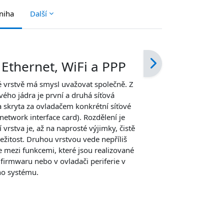
niha
Další
solvování
- Ethernet, WiFi a PPP
é vrstvě má smysl uvažovat společně. Z
vého jádra je první a druhá síťová
a skryta za ovladačem konkrétní síťové
(network interface card). Rozdělení je
 vrstva je, až na naprosté výjimky, čistě
ežitost. Druhou vrstvou vede nepříliš
e mezi funkcemi, které jsou realizované
firmwaru nebo v ovladači periferie v
ho systému.