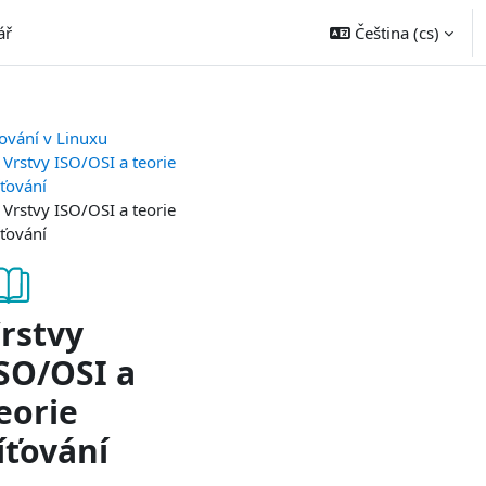
ář
Čeština ‎(cs)‎
ťování v Linuxu
Vrstvy ISO/OSI a teorie
íťování
Vrstvy ISO/OSI a teorie
íťování
rstvy
SO/OSI a
eorie
íťování